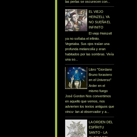
las perlas se oscurecen con...
EL VIEJO
HEINZELL YA
NO SUEÑA EL
INFINITO
El viejo Heinzell
ya no soñaba el infinito.
Vegetaba. Sus ojos traían una
profunda melancolía y eran
habitados por las sombras. Vivía
una so...
Libro "Giordano
Bruno forastero
en el Universo"
Arder en el
mismo fuego
José Gordon Nos convertimos
en aquello que vemos, nos
advierten los textos antiguos que
vincu- lan al observador y a...
LA ORDEN DEL
ESPÍRITU
SANTO - LA