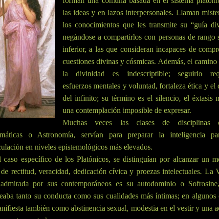
forman una comuna basada en el sistema platóni
las ideas y en lazos interpersonales. Llaman miste
los conocimientos que les transmite su “guía div
negándose a compartirlos con personas de rango s
inferior, a las que consideran incapaces de comp
cuestiones divinas y cósmicas. Además, el camino
la divinidad es indescriptible; seguirlo req
esfuerzos mentales y voluntad, fortaleza ética y el
del infinito; su término es el silencio, el éxtasis
una contemplación imposible de expresar.
Muchas veces las clases de disciplinas
máticas o Astronomía, servían para preparar la inteligencia pa
ulación en niveles epistemológicos más elevados.
 caso específico de los Platónicos, se distinguían por alcanzar un 
 de rectitud, veracidad, dedicación cívica y proezas intelectuales. La 
admirada por sus contemporáneos es su autodominio o Sofrosine
eaba tanto su conducta como sus cualidades más íntimas; en algunos 
nifiesta también como abstinencia sexual, modestia en el vestir y una a