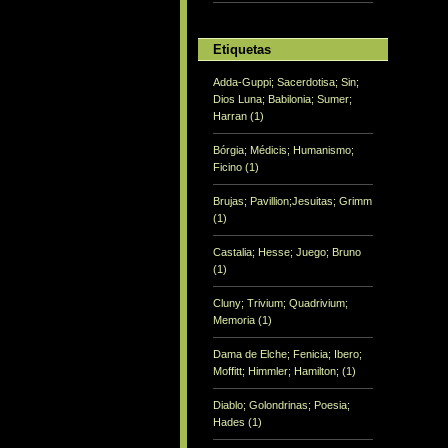
Etiquetas
Adda-Guppi; Sacerdotisa; Sin;
Dios Luna; Babilonia; Sumer;
Harran
(1)
Bórgia; Médicis; Humanismo;
Ficino
(1)
Brujas; Pavillion;Jesuitas; Grimm
(1)
Castalia; Hesse; Juego; Bruno
(1)
Cluny; Trivium; Quadrivium;
Memoria
(1)
Dama de Elche; Fenicia; Ibero;
Moffitt; Himmler; Hamilton;
(1)
Diablo; Golondrinas; Poesia;
Hades
(1)