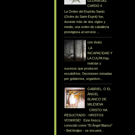
GLORIA DEL
CARDO II
La Orden del Espíritu Santo
(Ordre du Saint-Esprit) fue,
durante más de dos siglos y
medio, una orden de caballería
prestigiosa al servicio ...
(sin título)
LA
INCAPACIDAD Y
LA CULPA Hay
noticias y
sucesos que producen
escalofríos. Decisiones tomadas
por gobiernos, organism...
GABRIEL, O EL
ÁNGEL
BLANCO DE
MILESEVA
CRISTO HA
RESUCITADO - HRISTOS
VOSKRSE! Este fresco,
conocido como "El Ángel Blanco"
- Beli Andjeo - se encuent...