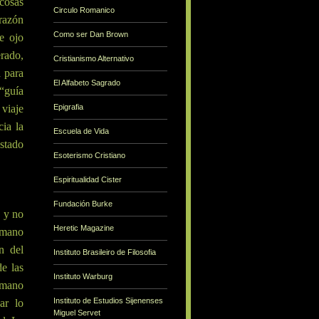
 cosas
Circulo Romanico
orazón
Como ser Dan Brown
e ojo
erado,
Cristianismo Alternativo
a para
El Alfabeto Sagrado
 “guía
 viaje
Epigrafia
cia la
Escuela de Vida
estado
Esoterismo Cristiano
Espiritualidad Cister
Fundación Burke
, y no
Heretic Magazine
humano
n del
Instituto Brasileiro de Filosofia
de las
Instituto Warburg
humano
Instituto de Estudios Sijenenses
ar lo
Miguel Servet