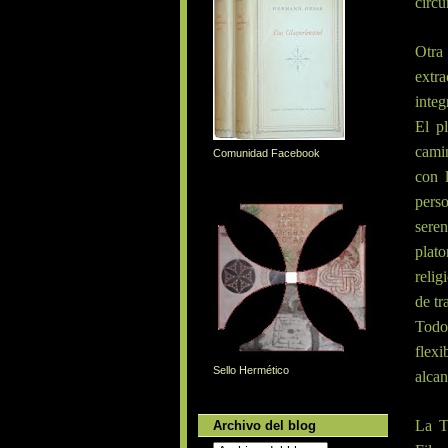
circu
Otra
extra
integ
El p
camin
Comunidad Facebook
con l
perso
seren
plat
relig
de tr
Todo
flex
Sello Hermético
alcan
La T
Archivo del blog