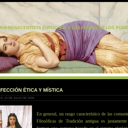
LINA RENACENTISTA ENFOCADA A DESARROLLAR LOS PODER
FECCIÓN ÉTICA Y MÍSTICA
S, 15 DE JULIO DE 2008
En general, un rasgo característico de las comun
Filosóficas de Tradición antigua es justamente 