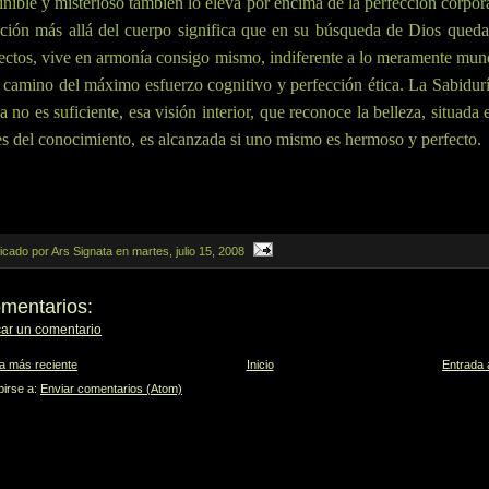
inible y misterioso también lo eleva por encima de la perfección corpor
ción más allá del cuerpo significa que en su búsqueda de Dios queda
ectos, vive en armonía consigo mismo, indiferente a lo meramente mu
 camino del máximo esfuerzo cognitivo y perfección ética. La Sabidur
la no es suficiente, esa visión interior, que reconoce la belleza, situada 
es del conocimiento, es alcanzada si uno mismo es hermoso y perfecto.
icado por Ars Signata
en
martes, julio 15, 2008
omentarios:
car un comentario
a más reciente
Inicio
Entrada 
birse a:
Enviar comentarios (Atom)