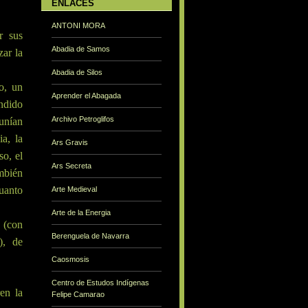
ENLACES
ANTONI MORA
r sus
Abadia de Samos
zar la
Abadia de Silos
o, un
Aprender el Abagada
undido
Archivo Petroglifos
eunían
ia, la
Ars Gravis
so, el
Ars Secreta
mbién
cuanto
Arte Medieval
Arte de la Energia
 (con
Berenguela de Navarra
), de
Caosmosis
Centro de Estudos Indígenas
en la
Felipe Camarao