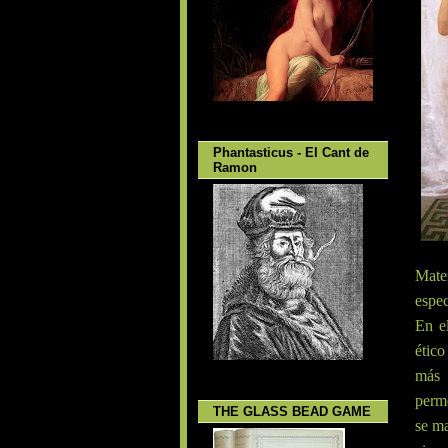
Phantasticus - El Cant de
Ramon
Mate
espec
En el
ético
más 
perm
THE GLASS BEAD GAME
se ma