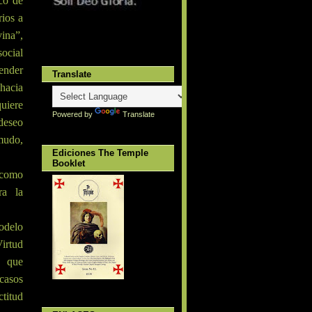
co de
rios a
ina”,
ocial
render
Translate
 hacia
uiere
Powered by
Translate
 deseo
 mudo,
Ediciones The Temple
Booklet
 como
ra la
modelo
Virtud
, que
casos
ctitud