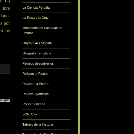
al. La
 libre
La Ciencia Perdida
ndano.
La Rosa y la Cruz
ía por
Monasterio de San Juan de
en los
Patmos
Objetivo Ars Signata
Orografia Templaria
Pirineos descubiertos
Religion of Peace
Revista La Puerta
Revista Symbolos
antigua
Roger Subirana
SORIA Y+
Tablero de la Historia