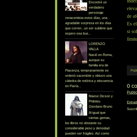
indef
Encontré un
verdadero
eleva
personaje
de af
renacentista estos días, una
agradable sorpresa en los días
Es el
que corren...un ser sublime que
si so
espero sea bus...
límit
LORENZO
VALLA
Nació en Roma,
aunque su
familia era de
Piacenza; tempranamente se
Publ
ordenó sacerdote y obtuvo una
cátedra de retórica y elocuencia
0 c
en Pavía...
Publi
Maese Dicson y
Philoteu
Entrad
Giordano Bruno
Suscri
Al igual que
ciertas gemas,
los libros no obstante su
considerable peso y densidad
pueden ser frágiles. Así como