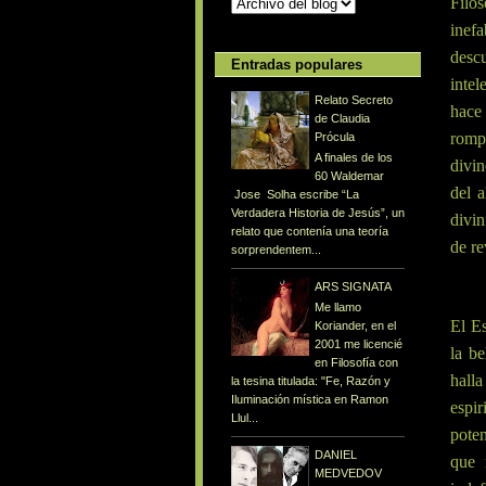
Filos
inefa
desc
Entradas populares
intel
Relato Secreto
hace 
de Claudia
rompe
Prócula
A finales de los
divin
60 Waldemar
del a
Jose Solha escribe “La
Verdadera Historia de Jesús”, un
divin
relato que contenía una teoría
de re
sorprendentem...
ARS SIGNATA
Me llamo
El Es
Koriander, en el
2001 me licencié
la be
en Filosofía con
hall
la tesina titulada: "Fe, Razón y
Iluminación mística en Ramon
espir
Llul...
poten
DANIEL
que 
MEDVEDOV