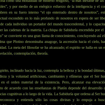
ofía como una modalidad de misterio religioso, “la más inefable de las
bles”, y por medio de un enérgico esfuerzo de la inteligencia y el c
ubren en su fuero interno “el ojo enterrado dentro de nosotros”, est
ectual escondido en lo más profundo de nosotros en espera de ser lib
de cada individuo un portador del mundo trascendental, y lo capacit
r las cadenas de la materia. La chispa de Sabiduría encendida por el
o” se convierte en una gran llama de conocimiento, concluyendo así el
lma que Plotino denominaba anagoge, la ascensión hacia el cielo, ha
idad. La meta del filosofar se ha alcanzado; el espirito se halla en un 
velación, contemplación, theoría.
pirito, inclinado hacia la luz, contempla la belleza y la bondad últimas
lleza y la voluntad artificiosas, cambiantes y efímeras que el Ser 
a en el orden material de la existencia. Pero, alcanzar esa elevació
ito de acuerdo con las enseñanzas de Platón depende del desarrollo 
cias cognitivas a lo largo de la vida. La Sabiduría que ordena al Ser 
reconozca y entienda sólo las cosas divinas y lo empuja a busc